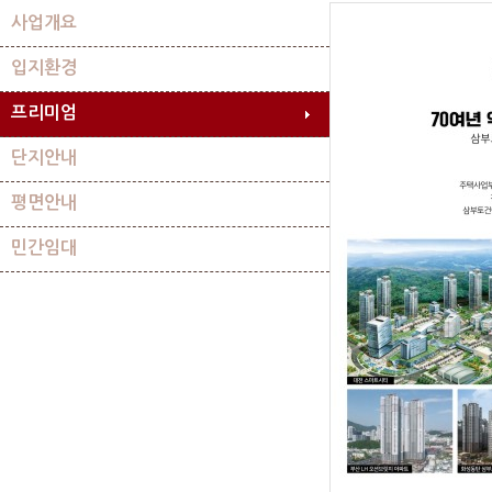
사업개요
입지환경
프리미엄
단지안내
평면안내
민간임대